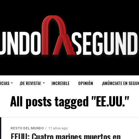
ICIAS
¡DE REVISTA!
INCREIBLE
OPINIÓN
¡ANÚNCIATE EN SEGU
All posts tagged "EE.UU."
RESTO DEL MUNDO
11 años ago
EEUU: Cuatro marines muertos en