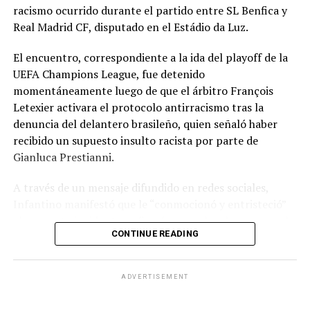
racismo ocurrido durante el partido entre SL Benfica y
Real Madrid CF, disputado en el Estádio da Luz.
El encuentro, correspondiente a la ida del playoff de la
UEFA Champions League, fue detenido
momentáneamente luego de que el árbitro François
Letexier activara el protocolo antirracismo tras la
denuncia del delantero brasileño, quien señaló haber
recibido un supuesto insulto racista por parte de
Gianluca Prestianni.
A través de un mensaje difundido en redes sociales,
Infantino manifestó que le “conmocionó y entristeció”
el presunto incidente y afirmó que no hay lugar para el
CONTINUE READING
racismo en el futbol ni en la sociedad. Señaló que es
necesario que las partes correspondientes tomen
medidas y que se investiguen los hechos para exigir
ADVERTISEMENT
responsabilidades.