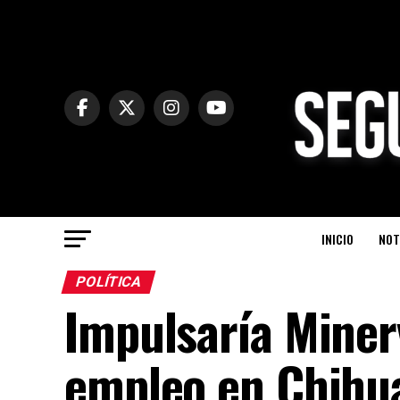
INICIO
NOT
POLÍTICA
Impulsaría Minerv
empleo en Chihu