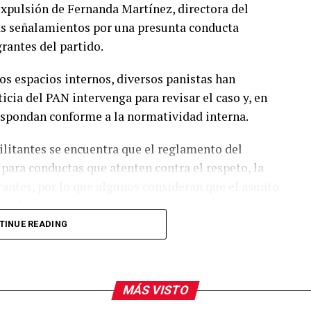
expulsión de Fernanda Martínez, directora del
ras señalamientos por una presunta conducta
rantes del partido.
os espacios internos, diversos panistas han
cia del PAN intervenga para revisar el caso y, en
espondan conforme a la normatividad interna.
litantes se encuentra que el reglamento del
para conductas que atenten contra el respeto, la
grantes, por lo que algunos consideran que el asunto
ulsión.
TINUE READING
teria electoral habrían señalado que la denuncia
 activar un procedimiento disciplinario ante la
existan elementos para iniciar el análisis del
MÁS VISTO