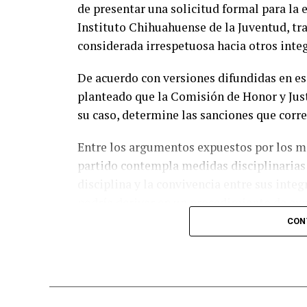
de presentar una solicitud formal para la 
Instituto Chihuahuense de la Juventud, t
considerada irrespetuosa hacia otros integ
De acuerdo con versiones difundidas en es
planteado que la Comisión de Honor y Justi
su caso, determine las sanciones que corr
Entre los argumentos expuestos por los mi
partido contempla medidas disciplinarias 
disciplina y la convivencia entre sus inte
podría derivar en un procedimiento de exp
CON
Asimismo, abogados con experiencia en ma
de un solo militante sería suficiente para
Comisión de Honor y Justicia, siempre que 
caso.