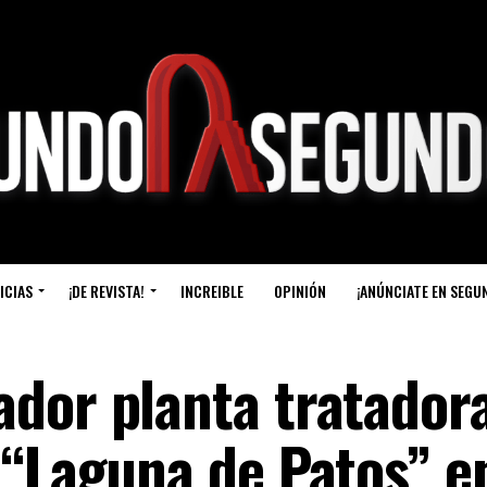
ICIAS
¡DE REVISTA!
INCREIBLE
OPINIÓN
¡ANÚNCIATE EN SEGU
dor planta tratador
 “Laguna de Patos” e