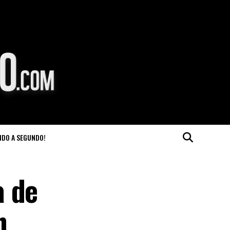
NDO A SEGUNDO!
a de
n