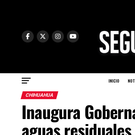
INICIO
NOT
CHIHUAHUA
Inaugura Goberna
aguas residuales