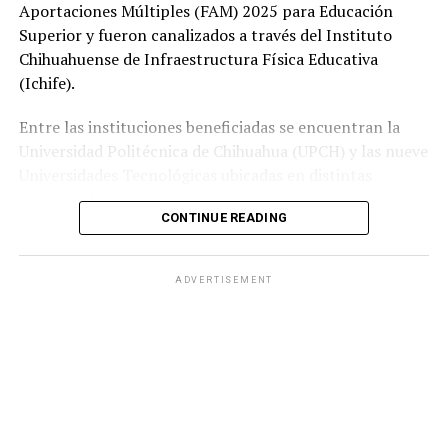
Aportaciones Múltiples (FAM) 2025 para Educación
Superior y fueron canalizados a través del Instituto
Chihuahuense de Infraestructura Física Educativa
(Ichife).
Entre las instituciones beneficiadas se encuentran la
Universidad Politécnica de Chihuahua (UPCH) y las nueve
Universidades Tecnológicas ubicadas en distintas
regiones de la entidad.
CONTINUE READING
Durante la entrega, el titular de la SEyD, Francisco Hugo
Gutiérrez Dávila, reconoció el trabajo del director
ADVERTISEMENT
general del Ichife, Luis Iván Ortega Ornelas, así como el
esfuerzo del personal del organismo para mantener en
condiciones adecuadas la infraestructura educativa del
estado.
El funcionario destacó la importancia de planear y
ejercer de manera responsable los recursos públicos