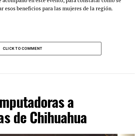
le acompañó en este evento, para constatar como se
r esos beneficios para las mujeres de la región.
CLICK TO COMMENT
omputadoras a
cas de Chihuahua