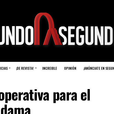
ICIAS
¡DE REVISTA!
INCREIBLE
OPINIÓN
¡ANÚNCIATE EN SEGU
operativa para el
ldama