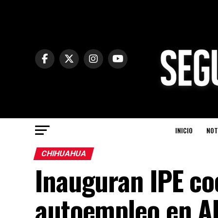
INICIO
NOT
CHIHUAHUA
Inauguran IPE co
autoempleo en A