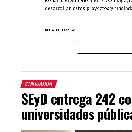
Rohana, Presidente del IPE Ojinaga, 
desarrollan estos proyectos y traslada
RELATED TOPICS:
CHIHUAHUA
SEyD entrega 242 c
universidades públi