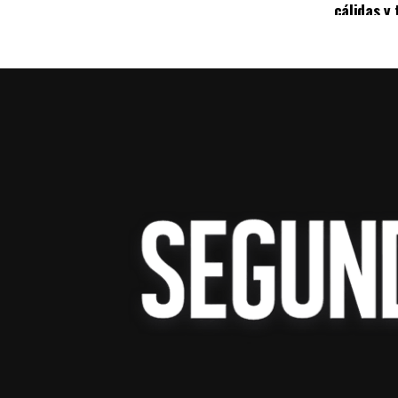
cálidas y 
espacios de formación práctica con tecnol