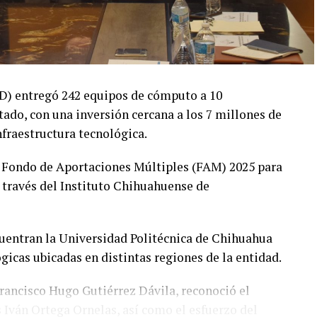
yD) entregó 242 equipos de cómputo a 10
tado, con una inversión cercana a los 7 millones de
nfraestructura tecnológica.
 Fondo de Aportaciones Múltiples (FAM) 2025 para
 través del Instituto Chihuahuense de
ncuentran la Universidad Politécnica de Chihuahua
icas ubicadas en distintas regiones de la entidad.
 Francisco Hugo Gutiérrez Dávila, reconoció el
is Iván Ortega Ornelas, así como el esfuerzo del