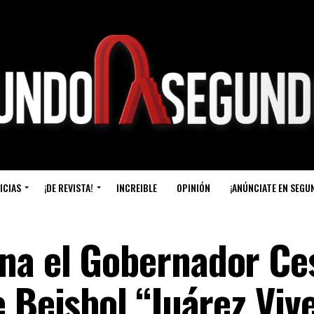
ICIAS
¡DE REVISTA!
INCREIBLE
OPINIÓN
¡ANÚNCIATE EN SEGU
na el Gobernador Ce
 Beisbol “Juárez Viv