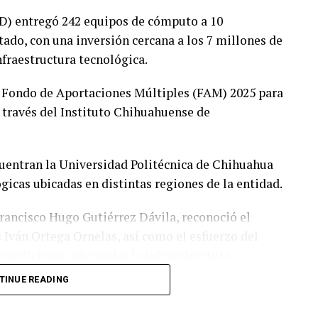
yD) entregó 242 equipos de cómputo a 10
tado, con una inversión cercana a los 7 millones de
nfraestructura tecnológica.
 Fondo de Aportaciones Múltiples (FAM) 2025 para
 través del Instituto Chihuahuense de
ncuentran la Universidad Politécnica de Chihuahua
icas ubicadas en distintas regiones de la entidad.
 Francisco Hugo Gutiérrez Dávila, reconoció el
is Iván Ortega Ornelas, así como el esfuerzo del
condiciones adecuadas la infraestructura
TINUE READING
lanear y ejercer de manera responsable los