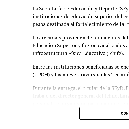
La Secretaría de Educación y Deporte (SE
instituciones de educación superior del es
pesos destinada al fortalecimiento de la i
Los recursos provienen de remanentes del
Educación Superior y fueron canalizados a
Infraestructura Física Educativa (Ichife).
Entre las instituciones beneficiadas se e
(UPCH) y las nueve Universidades Tecnológ
Durante la entrega, el titular de la SEyD,
trabajo del director general del Ichife, Lu
personal del organismo para mantener en 
educativa del estado.
CON
El funcionario destacó la importancia de p