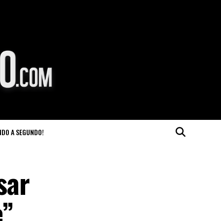
NDO A SEGUNDO!
sar
e”