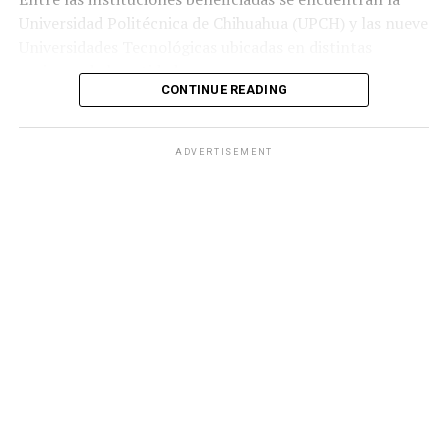
Universidad Politécnica de Chihuahua (UPCH) y las nueve
Universidades Tecnológicas ubicadas en distintas
regiones de la entidad.
CONTINUE READING
Durante la entrega, el titular de la SEyD, Francisco Hugo
Gutiérrez Dávila, reconoció el trabajo del director
ADVERTISEMENT
general del Ichife, Luis Iván Ortega Ornelas, así como el
esfuerzo del personal del organismo para mantener en
condiciones adecuadas la infraestructura educativa del
estado.
El funcionario destacó la importancia de planear y
ejercer de manera responsable los recursos públicos
ante los retos que representan los avances tecnológicos
y las necesidades del mercado laboral.
«Fortalecer la infraestructura nos permite ofrecer
herramientas tecnológicas de vanguardia, mejorar los
perfiles de egreso y responder con mayor oportunidad a