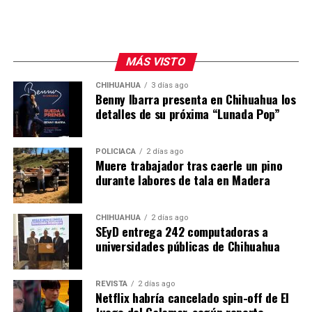
MÁS VISTO
CHIHUAHUA
3 días ago
Benny Ibarra presenta en Chihuahua los
detalles de su próxima “Lunada Pop”
POLICIACA
2 días ago
Muere trabajador tras caerle un pino
durante labores de tala en Madera
CHIHUAHUA
2 días ago
SEyD entrega 242 computadoras a
universidades públicas de Chihuahua
REVISTA
2 días ago
Netflix habría cancelado spin-off de El
Juego del Calamar, según reporte