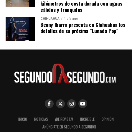
kilómetros de costa dorada con aguas
cálidas y tranquilas
CHIHUAHUA
1 día ago
Benny Ibarra presenta en Chihuahua los
detalles de su próxima “Lunada Pop”
INICIO
NOTICIAS
¡DE REVISTA!
INCREIBLE
OPINIÓN
¡ANÚNCIATE EN SEGUNDO A SEGUNDO!