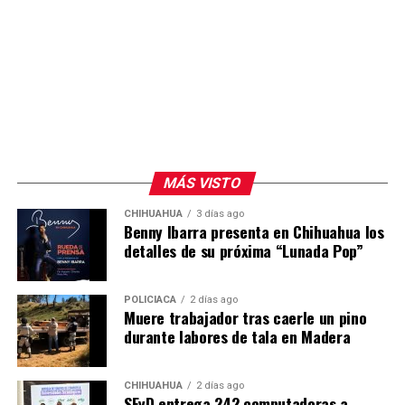
MÁS VISTO
CHIHUAHUA
3 días ago
Benny Ibarra presenta en Chihuahua los
detalles de su próxima “Lunada Pop”
POLICIACA
2 días ago
Muere trabajador tras caerle un pino
durante labores de tala en Madera
CHIHUAHUA
2 días ago
SEyD entrega 242 computadoras a