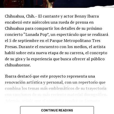
Chihuahua, Chih.– El cantante y actor Benny Ibarra
encabezó este miércoles una rueda de prensa en
Chihuahua para compartir los detalles de su próximo
concierto “Lunada Pop”, un espectáculo que se realizará
el 5 de septiembre en el Parque Metropolitano Tres
Presas. Durante el encuentro con los medios, el artista
habló sobre esta nueva etapa de su carrera, el concepto
de su gira y la experiencia que busca ofrecer al público
chihuahuense.
Ibarra destacó que este proyecto representa una
renovación artística y personal, con un repertorio que
combina los temas más emblemáticos de su trayectoria
con canciones de su más reciente material discográfico.
Además, señaló que el concierto tendrá un formato
pensado para disfrutarse al aire libre, acompañado de
CONTINUE READING
propuestas gastronómicas, talento local y una