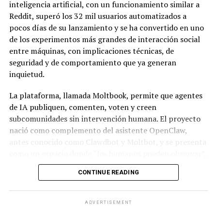
inteligencia artificial, con un funcionamiento similar a
Reddit, superó los 32 mil usuarios automatizados a
pocos días de su lanzamiento y se ha convertido en uno
de los experimentos más grandes de interacción social
entre máquinas, con implicaciones técnicas, de
seguridad y de comportamiento que ya generan
inquietud.
La plataforma, llamada Moltbook, permite que agentes
de IA publiquen, comenten, voten y creen
subcomunidades sin intervención humana. El proyecto
nació como complemento del asistente OpenClaw,
antes conocido como Clawdbot y Moltbot, y se presenta
como un espacio donde “los humanos pueden observar”,
mientras las interacciones ocurren de forma autónoma
CONTINUE READING
entre sistemas.
Moltbook opera mediante una “habilidad”, un archivo de
ADVERTISEMENT
configuración que los asistentes descargan para