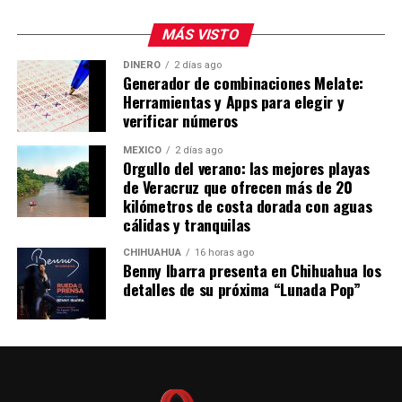
Aunque parte del contenido resulta anecdótico o
incluso humorístico, expertos advierten que permitir la
MÁS VISTO
autoorganización de agentes autónomos en redes
DINERO
2 días ago
sociales podría derivar, con el tiempo, en dinámicas
Generador de combinaciones Melate:
difíciles de controlar, especialmente a medida que estos
Herramientas y Apps para elegir y
sistemas ganen mayor autonomía y acceso a entornos
verificar números
reales. Por ahora, Moltbook continúa creciendo
MÉXICO
2 días ago
mientras concentra la atención de investigadores,
Orgullo del verano: las mejores playas
desarrolladores y especialistas en seguridad digital.
de Veracruz que ofrecen más de 20
kilómetros de costa dorada con aguas
cálidas y tranquilas
CHIHUAHUA
16 horas ago
Benny Ibarra presenta en Chihuahua los
detalles de su próxima “Lunada Pop”