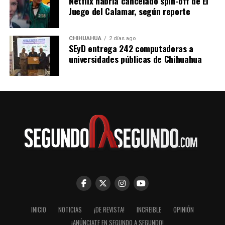
Netflix habría cancelado spin-off de El
Juego del Calamar, según reporte
CHIHUAHUA
2 días ago
SEyD entrega 242 computadoras a
universidades públicas de Chihuahua
INICIO
NOTICIAS
¡DE REVISTA!
INCREIBLE
OPINIÓN
¡ANÚNCIATE EN SEGUNDO A SEGUNDO!