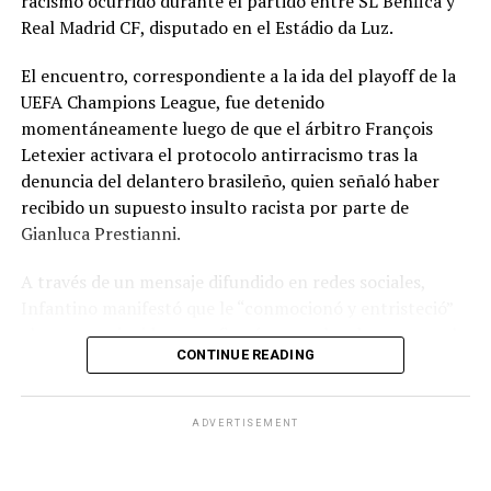
racismo ocurrido durante el partido entre SL Benfica y
Real Madrid CF, disputado en el Estádio da Luz.
El encuentro, correspondiente a la ida del playoff de la
UEFA Champions League, fue detenido
momentáneamente luego de que el árbitro François
Letexier activara el protocolo antirracismo tras la
denuncia del delantero brasileño, quien señaló haber
recibido un supuesto insulto racista por parte de
Gianluca Prestianni.
A través de un mensaje difundido en redes sociales,
Infantino manifestó que le “conmocionó y entristeció”
el presunto incidente y afirmó que no hay lugar para el
CONTINUE READING
racismo en el futbol ni en la sociedad. Señaló que es
necesario que las partes correspondientes tomen
medidas y que se investiguen los hechos para exigir
ADVERTISEMENT
responsabilidades.
El dirigente también reconoció la actuación del árbitro