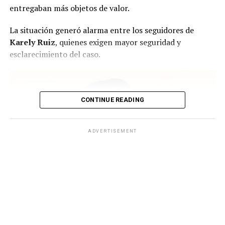
entregaban más objetos de valor.
La situación generó alarma entre los seguidores de
Karely Ruiz
, quienes exigen mayor seguridad y
esclarecimiento del caso.
CONTINUE READING
ADVERTISEMENT
Karely Ruiz regresa con todo tras dar a luz. (Instagram)
¿Qué se sabe sobre el intento de