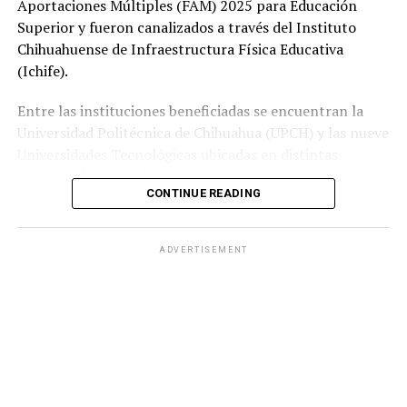
Aportaciones Múltiples (FAM) 2025 para Educación
Superior y fueron canalizados a través del Instituto
Chihuahuense de Infraestructura Física Educativa
(Ichife).
Entre las instituciones beneficiadas se encuentran la
Universidad Politécnica de Chihuahua (UPCH) y las nueve
Universidades Tecnológicas ubicadas en distintas
regiones de la entidad.
CONTINUE READING
Durante la entrega, el titular de la SEyD, Francisco Hugo
Gutiérrez Dávila, reconoció el trabajo del director
ADVERTISEMENT
general del Ichife, Luis Iván Ortega Ornelas, así como el
esfuerzo del personal del organismo para mantener en
condiciones adecuadas la infraestructura educativa del
estado.
El funcionario destacó la importancia de planear y
ejercer de manera responsable los recursos públicos