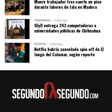
Muere trabajador tras caerle un pino
desarrolladores y especialistas en seguridad digital.
durante labores de tala en Madera
CHIHUAHUA
2 días ago
SEyD entrega 242 computadoras a
universidades públicas de Chihuahua
REVISTA
2 días ago
Netflix habría cancelado spin-off de El
Juego del Calamar, según reporte