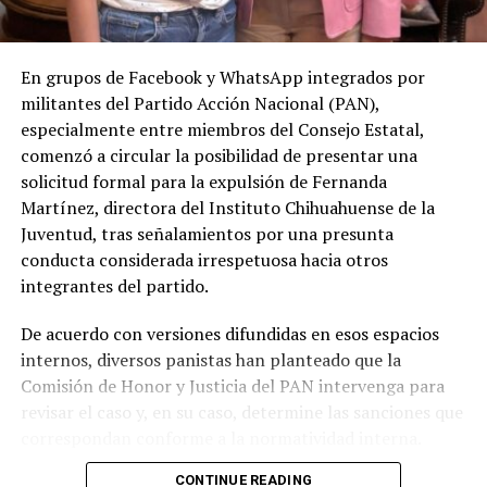
En grupos de Facebook y WhatsApp integrados por
militantes del Partido Acción Nacional (PAN),
especialmente entre miembros del Consejo Estatal,
comenzó a circular la posibilidad de presentar una
solicitud formal para la expulsión de Fernanda
Martínez, directora del Instituto Chihuahuense de la
Juventud, tras señalamientos por una presunta
conducta considerada irrespetuosa hacia otros
integrantes del partido.
De acuerdo con versiones difundidas en esos espacios
internos, diversos panistas han planteado que la
Comisión de Honor y Justicia del PAN intervenga para
revisar el caso y, en su caso, determine las sanciones que
correspondan conforme a la normatividad interna.
CONTINUE READING
Entre los argumentos expuestos por los militantes se