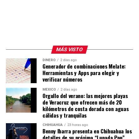
MÁS VISTO
DINERO
2 días ago
Generador de combinaciones Melate:
Herramientas y Apps para elegir y
verificar números
MÉXICO
2 días ago
Orgullo del verano: las mejores playas
de Veracruz que ofrecen más de 20
kilómetros de costa dorada con aguas
cálidas y tranquilas
CHIHUAHUA
23 horas ago
Benny Ibarra presenta en Chihuahua los
detalles de su próxima “Lunada Pop”