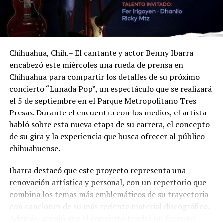
Chihuahua, Chih.– El cantante y actor Benny Ibarra
encabezó este miércoles una rueda de prensa en
Chihuahua para compartir los detalles de su próximo
concierto “Lunada Pop”, un espectáculo que se realizará
el 5 de septiembre en el Parque Metropolitano Tres
Presas. Durante el encuentro con los medios, el artista
habló sobre esta nueva etapa de su carrera, el concepto
de su gira y la experiencia que busca ofrecer al público
chihuahuense.
Ibarra destacó que este proyecto representa una
renovación artística y personal, con un repertorio que
combina los temas más emblemáticos de su trayectoria
con canciones de su más reciente material discográfico.
Además, señaló que el concierto tendrá un formato