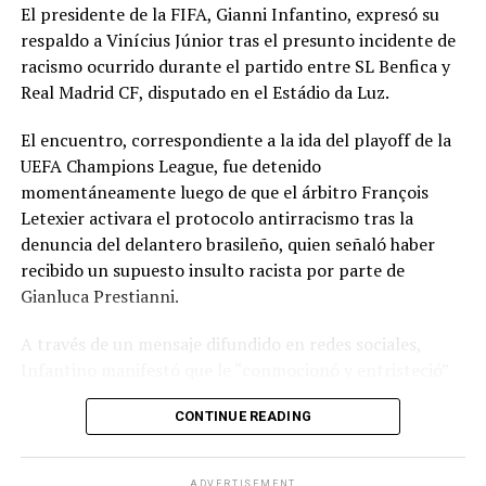
El presidente de la FIFA, Gianni Infantino, expresó su
respaldo a Vinícius Júnior tras el presunto incidente de
racismo ocurrido durante el partido entre SL Benfica y
Real Madrid CF, disputado en el Estádio da Luz.
El encuentro, correspondiente a la ida del playoff de la
UEFA Champions League, fue detenido
momentáneamente luego de que el árbitro François
Letexier activara el protocolo antirracismo tras la
denuncia del delantero brasileño, quien señaló haber
recibido un supuesto insulto racista por parte de
Gianluca Prestianni.
A través de un mensaje difundido en redes sociales,
Infantino manifestó que le “conmocionó y entristeció”
el presunto incidente y afirmó que no hay lugar para el
CONTINUE READING
racismo en el futbol ni en la sociedad. Señaló que es
necesario que las partes correspondientes tomen
medidas y que se investiguen los hechos para exigir
ADVERTISEMENT