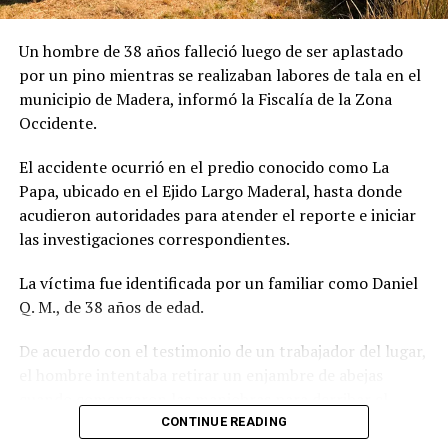
Un hombre de 38 años falleció luego de ser aplastado
por un pino mientras se realizaban labores de tala en el
municipio de Madera, informó la Fiscalía de la Zona
Occidente.
El accidente ocurrió en el predio conocido como La
Papa, ubicado en el Ejido Largo Maderal, hasta donde
acudieron autoridades para atender el reporte e iniciar
las investigaciones correspondientes.
La víctima fue identificada por un familiar como Daniel
Q. M., de 38 años de edad.
De acuerdo con el testimonio de un trabajador del lugar,
el hombre intentaba retirar un enjambre de abejas
cuando comenzaron las maniobras para derribar el
árbol con una motosierra. Sin embargo, no alcanzó a
CONTINUE READING
ponerse a salvo antes de que el pino cayera sobre él, lo