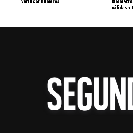
verificar números
kilómetro
de instancias de Moltbot que exponen llave
cálidas y 
conversación.
El investigador independiente Simon Will
representa un riesgo relevante, ya que los
ejecutar instrucciones desde los servidor
la advertencia de Palo Alto Networks, que
peligrosa de acceso a información sensible
de comunicación externa.
Aunque parte del contenido resulta anecdó
que permitir la autoorganización de agent
el tiempo, en dinámicas difíciles de cont
ganen mayor autonomía y acceso a entorno
mientras concentra la atención de investig
seguridad digital.