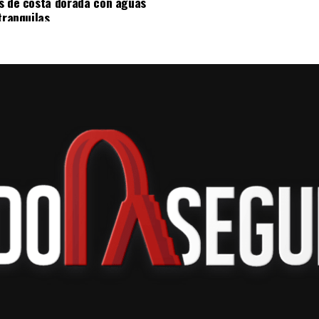
s de costa dorada con aguas
s de API, credenciales y historiales de
tranquilas
ison señaló que el mecanismo de instalación
 agentes están configurados para descargar y
es de Moltbook de forma periódica. A esto se suma
 calificó al sistema como una combinación
, exposición a contenido no confiable y capacidad
tico o incluso humorístico, expertos advierten
es autónomos en redes sociales podría derivar, con
rolar, especialmente a medida que estos sistemas
s reales. Por ahora, Moltbook continúa creciendo
adores, desarrolladores y especialistas en