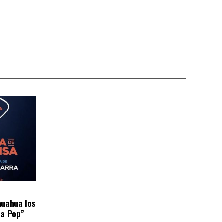
huahua los
da Pop”