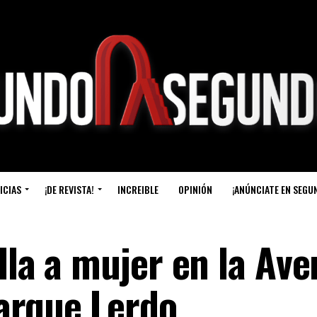
ICIAS
¡DE REVISTA!
INCREIBLE
OPINIÓN
¡ANÚNCIATE EN SEGU
lla a mujer en la Ave
arque Lerdo