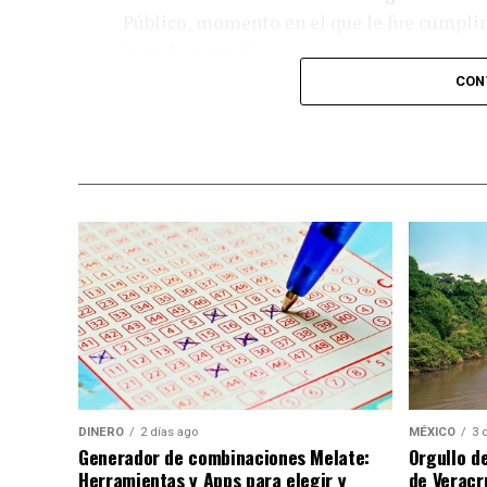
Público, momento en el que le fue cumpli
juez de control.
CON
El caso es investigado bajo el protocolo d
ocurrida durante su estancia en la
Academ
la menor sostiene que fue
víctima de ma
presuntamente involucradas en los hechos
La muerte de Dafne provocó el cierre de la
presidenta Claudia Sheinbaum a solicitar 
militarizada en Tamaulipas, al precisar q
Secretaría de la Defensa Nacional.
DINERO
2 días ago
MÉXICO
3 
Generador de combinaciones Melate:
Orgullo d
Herramientas y Apps para elegir y
de Veracr