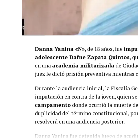
Danna Yanina «N»
, de 18 años, fue
impu
adolescente Dafne Zapata Quintos
, q
en una
academia militarizada
de Ciuda
juez le dictó prisión preventiva mientras 
Durante la audiencia inicial, la Fiscalía 
imputación en contra de la joven, quien
campamento
donde ocurrió la muerte de 
duplicidad del término constitucional, por
resolverá en una audiencia posterior.
Danna Yanina fue detenida luego de acudir