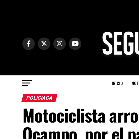
INICIO
NOT
POLICIACA
Motociclista arro
Ocampo, por el p