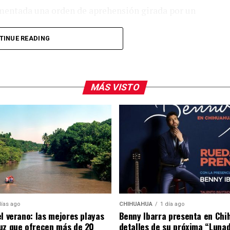
mentada una orden de aprehensión girada por un
TINUE READING
e feminicidio tras la muerte de Dafne Zapata,
ia Militarizada Marina Doenitz
. La familia de
ltrato
y exige que se investigue a más personas
MÁS VISTO
.
 academia por parte de las autoridades y llevó a la
una revisión de los centros de educación
ue dichas instituciones no dependen de la
días ago
CHIHUAHUA
1 día ago
el verano: las mejores playas
Benny Ibarra presenta en Chi
uz que ofrecen más de 20
detalles de su próxima “Luna