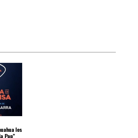
huahua los
da Pop”