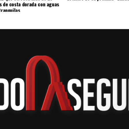
s de costa dorada con aguas
tranquilas