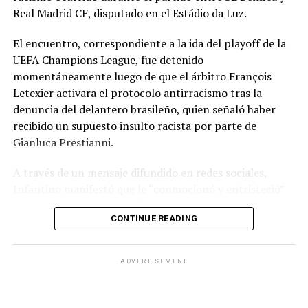
Real Madrid CF, disputado en el Estádio da Luz.
El encuentro, correspondiente a la ida del playoff de la
UEFA Champions League, fue detenido
momentáneamente luego de que el árbitro François
Letexier activara el protocolo antirracismo tras la
denuncia del delantero brasileño, quien señaló haber
recibido un supuesto insulto racista por parte de
Gianluca Prestianni.
A través de un mensaje difundido en redes sociales,
Infantino manifestó que le “conmocionó y entristeció”
el presunto incidente y afirmó que no hay lugar para el
CONTINUE READING
racismo en el futbol ni en la sociedad. Señaló que es
necesario que las partes correspondientes tomen
medidas y que se investiguen los hechos para exigir
ADVERTISEMENT
responsabilidades.
El dirigente también reconoció la actuación del árbitro