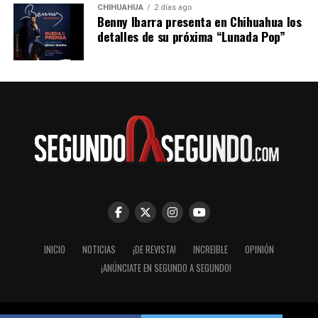
CHIHUAHUA
2 días ago
Futura es de 564 pesos para los horarios de 5:25 de la
Benny Ibarra presenta en Chihuahua los
mañana y 11:30 de la noche.
detalles de su próxima “Lunada Pop”
INICIO
NOTICIAS
¡DE REVISTA!
INCREIBLE
OPINIÓN
¡ANÚNCIATE EN SEGUNDO A SEGUNDO!