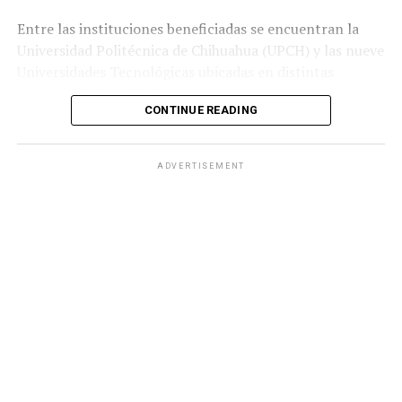
Entre las instituciones beneficiadas se encuentran la
Universidad Politécnica de Chihuahua (UPCH) y las nueve
Universidades Tecnológicas ubicadas en distintas
regiones de la entidad.
CONTINUE READING
Durante la entrega, el titular de la SEyD, Francisco Hugo
Gutiérrez Dávila, reconoció el trabajo del director
ADVERTISEMENT
general del Ichife, Luis Iván Ortega Ornelas, así como el
esfuerzo del personal del organismo para mantener en
condiciones adecuadas la infraestructura educativa del
estado.
El funcionario destacó la importancia de planear y
ejercer de manera responsable los recursos públicos
ante los retos que representan los avances tecnológicos
y las necesidades del mercado laboral.
«Fortalecer la infraestructura nos permite ofrecer