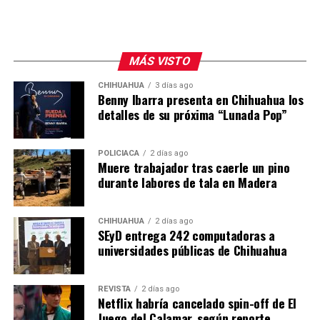
“Espero que nos recuerden. Hasta siempre, libertad y
vida”, dijo el mandatario saliente en su despedida.
Los aliados de Petro llamaron a protestas este mismo
MÁS VISTO
viernes en las principales ciudades luego de perder las
CHIHUAHUA
3 días ago
elecciones por el margen más estrecho de la historia,
Benny Ibarra presenta en Chihuahua los
menor al 1%. En la tarde cientos se manifestaban
detalles de su próxima “Lunada Pop”
pacíficamente en Bogotá y Barranquilla.
POLICIACA
2 días ago
Muere trabajador tras caerle un pino
durante labores de tala en Madera
CHIHUAHUA
2 días ago
SEyD entrega 242 computadoras a
universidades públicas de Chihuahua
REVISTA
2 días ago
Netflix habría cancelado spin-off de El
Juego del Calamar, según reporte