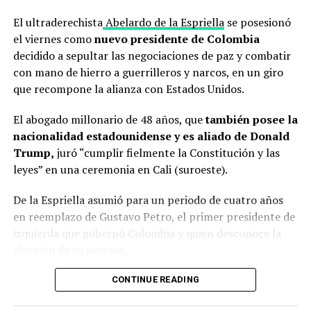
El ultraderechista
Abelardo de la Espriella
se posesionó
el viernes como
nuevo presidente de Colombia
decidido a sepultar las negociaciones de paz y combatir
con mano de hierro a guerrilleros y narcos, en un giro
que recompone la alianza con Estados Unidos.
El abogado millonario de 48 años, que
también posee la
nacionalidad estadounidense y es aliado de Donald
Trump,
juró “cumplir fielmente la Constitución y las
leyes” en una ceremonia en Cali (suroeste).
De la Espriella asumió para un periodo de cuatro años
en reemplazo de Gustavo Petro, el primer presidente de
izquierda que gobernó Colombia y quien desconoce la
elección de su sucesor.
Petro denuncia un supuesto fraude electoral
que
CONTINUE READING
ninguna autoridad respalda.