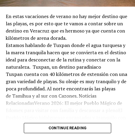
En estas vacaciones de verano no hay mejor destino que
las playas, es por esto que te vamos a contar sobre un
destino en Veracruz que es hermoso ya que cuenta con
kilómetros de arena dorada.
Estamos hablando de Tuxpan donde el agua turquesa y
la marea tranquila hacen que se convierta en el destino
ideal para desconectar de la rutina y conectar con la
naturaleza. Tuxpan, un destino paradisiaco
Tuxpan cuenta con 40 kilómetros de extensión con una
gran variedad de playas. Su oleaje es muy tranquilo y de
poca profundidad. Al norte encontrarás las playas
de Tamihua y al sur con Cazones. Noticias
RelacionadasVerano 2026: El mejor Pueblo Mágico de
Edomex para visitar con familia y descansar a plenoEl
Pueblo Mágico hidalguense encantador y tranquilo con
olor a bosque: ideal para una escapada económica este
CONTINUE READING
fin de semanaEl bello Pueblo Mágico en Hidalgo con