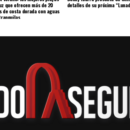
ndientes.
uz que ofrecen más de 20
detalles de su próxima “Luna
s de costa dorada con aguas
tranquilas