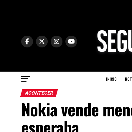
INICIO
NOT
ACONTECER
Nokia vende meno
esperaba