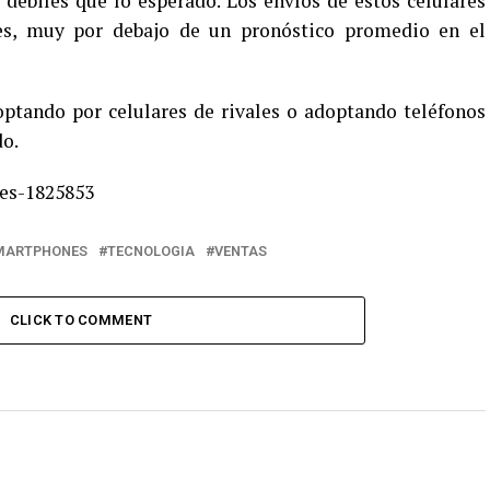
débiles que lo esperado. Los envíos de estos celulares
es, muy por debajo de un pronóstico promedio en el
optando por celulares de rivales o adoptando teléfonos
do.
MARTPHONES
TECNOLOGIA
VENTAS
CLICK TO COMMENT