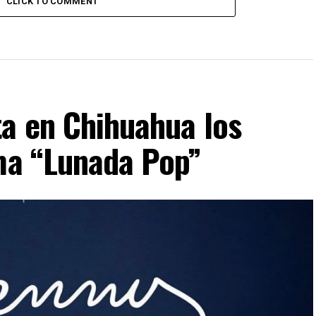
CLICK TO COMMENT
ta en Chihuahua los
ima “Lunada Pop”