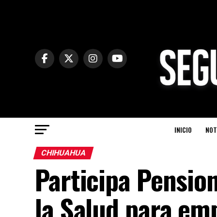
INICIO
NOT
CHIHUAHUA
Participa Pensione
la Salud para em