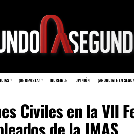
ICIAS
¡DE REVISTA!
INCREIBLE
OPINIÓN
¡ANÚNCIATE EN SEGU
s Civiles en la VII F
pleados de la JMAS