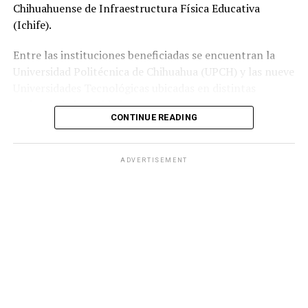
Chihuahuense de Infraestructura Física Educativa
(Ichife).
Entre las instituciones beneficiadas se encuentran la
Universidad Politécnica de Chihuahua (UPCH) y las nueve
Universidades Tecnológicas ubicadas en distintas
regiones de la entidad.
CONTINUE READING
Durante la entrega, el titular de la SEyD, Francisco Hugo
Gutiérrez Dávila, reconoció el trabajo del director
ADVERTISEMENT
general del Ichife, Luis Iván Ortega Ornelas, así como el
esfuerzo del personal del organismo para mantener en
condiciones adecuadas la infraestructura educativa del
estado.
El funcionario destacó la importancia de planear y
ejercer de manera responsable los recursos públicos
ante los retos que representan los avances tecnológicos
y las necesidades del mercado laboral.