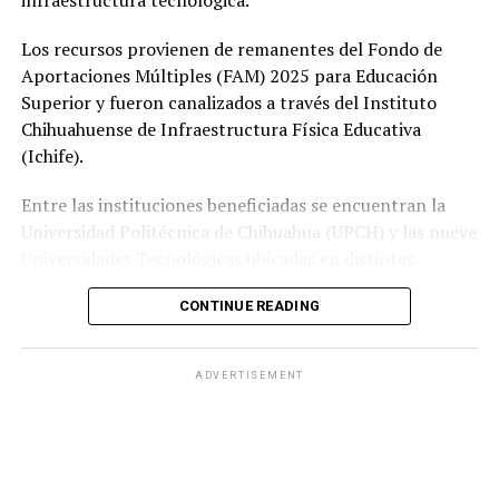
Los recursos provienen de remanentes del Fondo de
Aportaciones Múltiples (FAM) 2025 para Educación
Superior y fueron canalizados a través del Instituto
Chihuahuense de Infraestructura Física Educativa
(Ichife).
Entre las instituciones beneficiadas se encuentran la
Universidad Politécnica de Chihuahua (UPCH) y las nueve
Universidades Tecnológicas ubicadas en distintas
regiones de la entidad.
CONTINUE READING
Durante la entrega, el titular de la SEyD, Francisco Hugo
Gutiérrez Dávila, reconoció el trabajo del director
ADVERTISEMENT
general del Ichife, Luis Iván Ortega Ornelas, así como el
esfuerzo del personal del organismo para mantener en
condiciones adecuadas la infraestructura educativa del
estado.