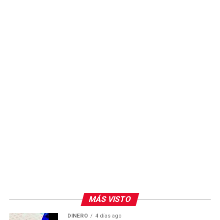
centros de cómputo, con el propósito de ampliar el
acceso de las y los alumnos a espacios de formación
práctica con tecnología actualizada.
MÁS VISTO
DINERO
4 días ago