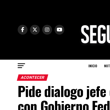
INICIO
NOT
ACONTECER
Pide dialogo jefe
con Gobierno Fed