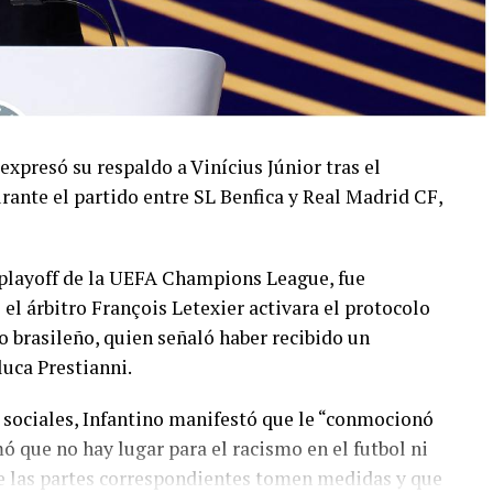
 expresó su respaldo a Vinícius Júnior tras el
rante el partido entre SL Benfica y Real Madrid CF,
l playoff de la UEFA Champions League, fue
 árbitro François Letexier activara el protocolo
o brasileño, quien señaló haber recibido un
luca Prestianni.
 sociales, Infantino manifestó que le “conmocionó
mó que no hay lugar para el racismo en el futbol ni
ue las partes correspondientes tomen medidas y que