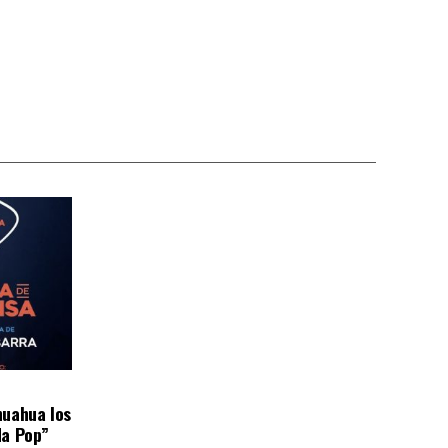
huahua los
da Pop”