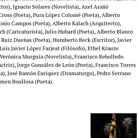
ctor), Ignacio Solares (Novelista), Axel Arañó
a Cross (Poeta), Pura López Colomé (Poeta), Alberto
tonio Campos (Poeta), Alberto Kalach (Arquitecto),
h (Caricaturista), Julio Hubard (Poeta), Alberto Blanco
e Ruiz Dueñas (Poeta), Humberto Beck (Escritor), Javier
 Luis Javier López Farjeat (Filósofo), Ethel Krauze
, Verónica Murguía (Novelista), Francisco Rebolledo
ctriz), Jorge González de León (Poeta), Francisco Torres
ta), José Ramón Enriquez (Dramaturgo), Pedro Serrano
armen Boullosa (Poeta).