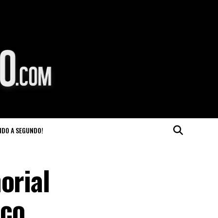
NDO A SEGUNDO!
orial
ico