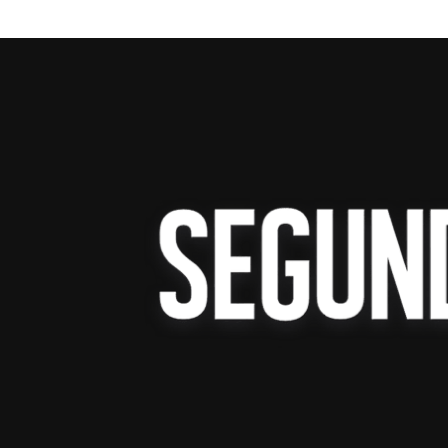
el arancel efectivo que actualmente paga M
exportaciones nacionales permanece exento
entre México, Estados Unidos y Canadá (
El funcionario explicó que el gravamen de
cumplen con el T-MEC se mantiene, aunque
Sección 122 a la Sección 301. Añadió que 
con el representante comercial estadounid
comercial.
La presidenta Claudia Sheinbaum informó 
Greer en Palacio Nacional, donde ambas pa
acuerdos bilaterales.