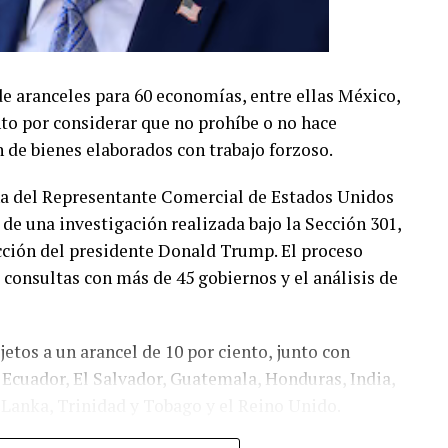
 aranceles para 60 economías, entre ellas México,
nto por considerar que no prohíbe o no hace
 de bienes elaborados con trabajo forzoso.
ina del Representante Comercial de Estados Unidos
 de una investigación realizada bajo la Sección 301,
ucción del presidente Donald Trump. El proceso
 consultas con más de 45 gobiernos y el análisis de
etos a un arancel de 10 por ciento, junto con
Ecuador, El Salvador, Guatemala, Honduras, India,
i Lanka, Trinidad y Tobago y el Reino Unido.