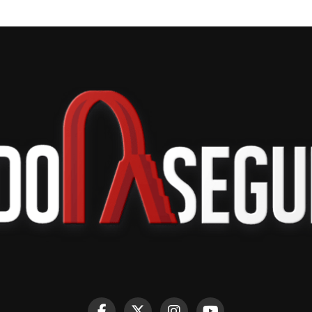
éxico, ya que más del 80 por ciento de las
 al cumplir con las reglas de origen del Tratado
T-MEC).
 10 por ciento para las exportaciones que no
 ahora cambia su fundamento legal al pasar de la
el Gobierno de México continúa las conversaciones
ense para acercar posiciones en materia
que este jueves sostuvo una reunión con Jamieson
rtes avanzaron en la revisión del T-MEC y en otros