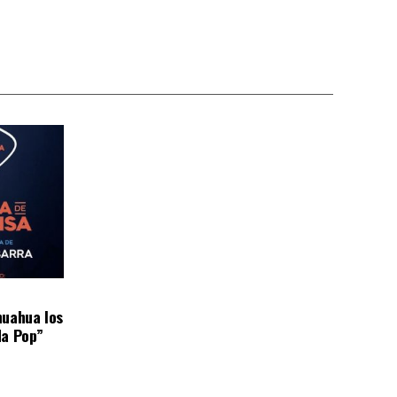
huahua los
da Pop”