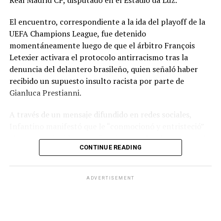
El encuentro, correspondiente a la ida del playoff de la
UEFA Champions League, fue detenido
momentáneamente luego de que el árbitro François
Letexier activara el protocolo antirracismo tras la
denuncia del delantero brasileño, quien señaló haber
recibido un supuesto insulto racista por parte de
Gianluca Prestianni.
A través de un mensaje difundido en redes sociales,
Infantino manifestó que le “conmocionó y entristeció”
el presunto incidente y afirmó que no hay lugar para el
CONTINUE READING
racismo en el futbol ni en la sociedad. Señaló que es
necesario que las partes correspondientes tomen
medidas y que se investiguen los hechos para exigir
ADVERTISEMENT
responsabilidades.
El dirigente también reconoció la actuación del árbitro
Letexier por activar el protocolo mediante el gesto