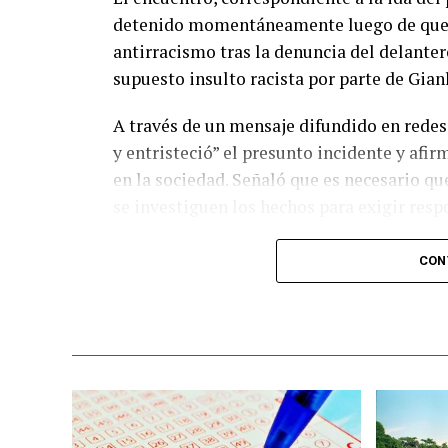
detenido momentáneamente luego de que el
antirracismo tras la denuncia del delanter
supuesto insulto racista por parte de Gian
A través de un mensaje difundido en redes
y entristeció” el presunto incidente y afir
en la sociedad. Señaló que es necesario q
se investiguen los hechos para exigir resp
El dirigente también reconoció la actuació
CON
mediante el gesto oficial para detener el p
Subrayó que la FIFA, a través de su Posici
Jugadores, mantiene el compromiso de prot
cualquier forma de discriminación.
El episodio se produjo después de que Viní
grada local. Tras ello se generó un interca