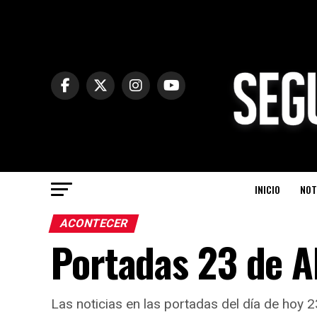
INICIO
NOT
ACONTECER
Portadas 23 de A
Las noticias en las portadas del día de hoy 2