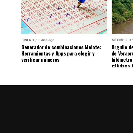
acudió al árbitro para denunciar el presun
cubriéndose la boca con la camiseta en es
se reanudó minutos después.
Por su parte, el Benfica y Prestianni negar
DINERO
3 días ago
MÉXICO
3 
ha generado reacciones en distintos sector
Generador de combinaciones Melate:
Orgullo d
resultado de las investigaciones correspo
Herramientas y Apps para elegir y
de Veracr
verificar números
kilómetro
cálidas y 