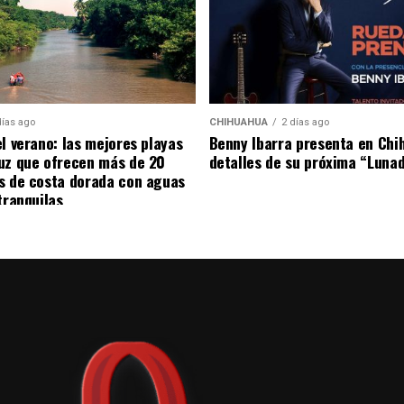
to insulto. La transmisión captó a Prestianni
e momento, lo que incrementó la tensión. El juego
on que se hayan producido insultos racistas. El caso
días ago
CHIHUAHUA
2 días ago
es del entorno futbolístico, mientras se espera el
el verano: las mejores playas
Benny Ibarra presenta en Chi
ndientes.
uz que ofrecen más de 20
detalles de su próxima “Luna
s de costa dorada con aguas
tranquilas