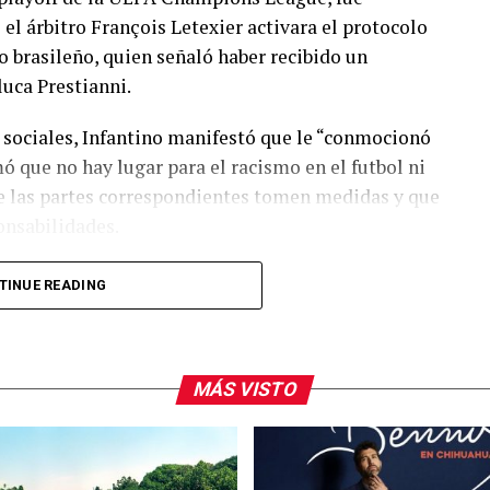
 árbitro François Letexier activara el protocolo
o brasileño, quien señaló haber recibido un
luca Prestianni.
 sociales, Infantino manifestó que le “conmocionó
mó que no hay lugar para el racismo en el futbol ni
ue las partes correspondientes tomen medidas y que
onsabilidades.
n del árbitro Letexier por activar el protocolo
TINUE READING
artido y abordar la situación en el terreno de juego.
ón Global Contra el Racismo y el Panel de
eger a futbolistas, árbitros y aficionados ante
MÁS VISTO
cius marcara al minuto 50 y celebrara frente a la
mbio con jugadores del Benfica y el brasileño