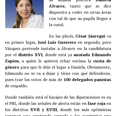
Álvarez
, tanto que se dice
dispuesto a ceder en otras áreas
con tal de que su pupila llegue a
la curul.
En las pluris,
César Jáuregui
va
en primer lugar,
José Luis Guerrero
en segundo, pero
Vázquez pretende instalar a Álvarez en la candidatura
por el
distrito XVI
, donde está ya
anotado Edmundo
Zapien
, a quien le quieren echar encima la
cuota de
género
para que le deje el lugar a Daniela. Obviamente,
Edmundo no se va a dejar y tiene con qué defenderse,
pues trae los votos de más de
100 delegados panistas
de respaldo.
Donde también está el barajeo de las diputaciones es en
el PRI, donde las señales de alerta están en
fase roja
en
los distritos
XVII y XVIII
, donde los más optimistas
suponen una contienda cerrada y los pesimistas una