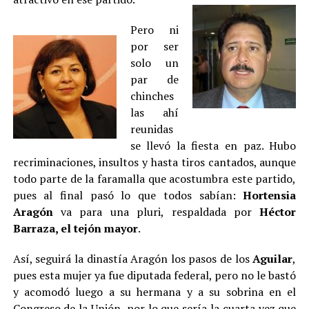
Pero ni
por ser
solo un
par de
chinches
las ahí
reunidas
se llevó la fiesta en paz. Hubo
recriminaciones, insultos y hasta tiros cantados, aunque
todo parte de la faramalla que acostumbra este partido,
pues al final pasó lo que todos sabían:
Hortensia
Aragón
va para una pluri, respaldada por
Héctor
Barraza, el tejón mayor
.
Así, seguirá la dinastía Aragón los pasos de los
Aguilar
,
pues esta mujer ya fue diputada federal, pero no le bastó
y acomodó luego a su hermana y a su sobrina en el
Congreso de la Unión, por lo que sería la cuarta vez que