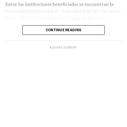
Entre las instituciones beneficiadas se encuentran la
Universidad Politécnica de Chihuahua (UPCH) y las nueve
Universidades Tecnológicas ubicadas en distintas
regiones de la entidad.
CONTINUE READING
Durante la entrega, el titular de la SEyD, Francisco Hugo
Gutiérrez Dávila, reconoció el trabajo del director
ADVERTISEMENT
general del Ichife, Luis Iván Ortega Ornelas, así como el
esfuerzo del personal del organismo para mantener en
condiciones adecuadas la infraestructura educativa del
estado.
El funcionario destacó la importancia de planear y
ejercer de manera responsable los recursos públicos
ante los retos que representan los avances tecnológicos
y las necesidades del mercado laboral.
«Fortalecer la infraestructura nos permite ofrecer
herramientas tecnológicas de vanguardia, mejorar los