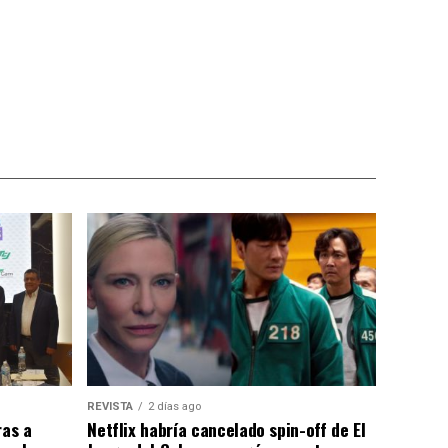
REVISTA
2 días ago
as a
Netflix habría cancelado spin-off de El