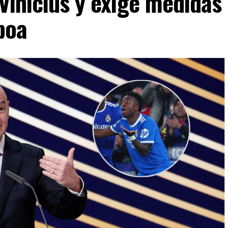
 Vinicius y exige medidas
boa