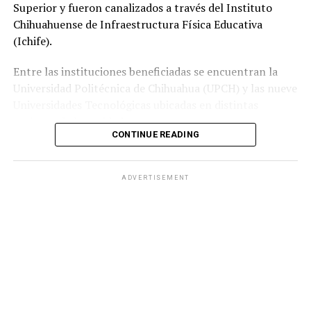
Superior y fueron canalizados a través del Instituto
Chihuahuense de Infraestructura Física Educativa
(Ichife).
Entre las instituciones beneficiadas se encuentran la
Universidad Politécnica de Chihuahua (UPCH) y las nueve
Universidades Tecnológicas ubicadas en distintas
regiones de la entidad.
CONTINUE READING
Durante la entrega, el titular de la SEyD, Francisco Hugo
Gutiérrez Dávila, reconoció el trabajo del director
ADVERTISEMENT
general del Ichife, Luis Iván Ortega Ornelas, así como el
esfuerzo del personal del organismo para mantener en
condiciones adecuadas la infraestructura educativa del
estado.
El funcionario destacó la importancia de planear y
ejercer de manera responsable los recursos públicos
ante los retos que representan los avances tecnológicos