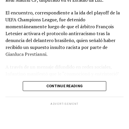
El encuentro, correspondiente a la ida del playoff de la
UEFA Champions League, fue detenido
momentáneamente luego de que el árbitro François
Letexier activara el protocolo antirracismo tras la
denuncia del delantero brasileño, quien señaló haber
recibido un supuesto insulto racista por parte de
Gianluca Prestianni.
A través de un mensaje difundido en redes sociales,
Infantino manifestó que le “conmocionó y entristeció”
el presunto incidente y afirmó que no hay lugar para el
CONTINUE READING
racismo en el futbol ni en la sociedad. Señaló que es
necesario que las partes correspondientes tomen
medidas y que se investiguen los hechos para exigir
ADVERTISEMENT
responsabilidades.
El dirigente también reconoció la actuación del árbitro
Letexier por activar el protocolo mediante el gesto