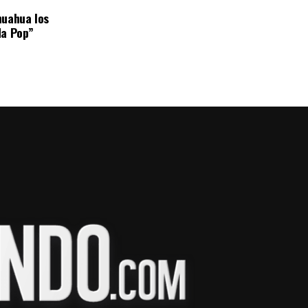
huahua los
da Pop”