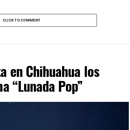
CLICK TO COMMENT
ta en Chihuahua los
ima “Lunada Pop”