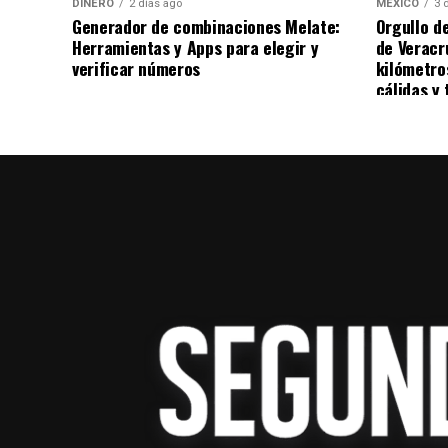
DINERO
2 días ago
MÉXICO
3 
Generador de combinaciones Melate:
Orgullo d
Herramientas y Apps para elegir y
de Veracr
verificar números
kilómetro
cálidas y 