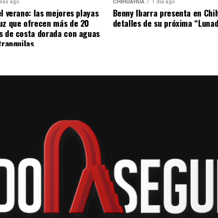
días ago
CHIHUAHUA
1 día ago
el verano: las mejores playas
Benny Ibarra presenta en Chi
uz que ofrecen más de 20
detalles de su próxima “Luna
s de costa dorada con aguas
tranquilas