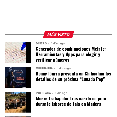
hora de la tarde la casa presidencial en la capital
junto a parte de su familia y sus colaboradores.
“Espero que nos recuerden. Hasta siempre, libertad y
vida”, dijo el mandatario saliente en su despedida.
Los aliados de Petro llamaron a protestas este mismo
MÁS VISTO
viernes en las principales ciudades luego de perder las
DINERO
4 días ago
elecciones por el margen más estrecho de la historia,
Generador de combinaciones Melate:
menor al 1%. En la tarde cientos se manifestaban
Herramientas y Apps para elegir y
pacíficamente en Bogotá y Barranquilla.
verificar números
CHIHUAHUA
3 días ago
Benny Ibarra presenta en Chihuahua los
detalles de su próxima “Lunada Pop”
POLICIACA
1 día ago
Muere trabajador tras caerle un pino
durante labores de tala en Madera