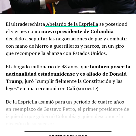
El ultraderechista
Abelardo de la Espriella
se posesionó
el viernes como
nuevo presidente de Colombia
decidido a sepultar las negociaciones de paz y combatir
con mano de hierro a guerrilleros y narcos, en un giro
que recompone la alianza con Estados Unidos.
El abogado millonario de 48 años, que
también posee la
nacionalidad estadounidense y es aliado de Donald
Trump,
juró “cumplir fielmente la Constitución y las
leyes” en una ceremonia en Cali (suroeste).
De la Espriella asumió para un periodo de cuatro años
en reemplazo de Gustavo Petro, el primer presidente de
izquierda que gobernó Colombia y quien desconoce la
elección de su sucesor.