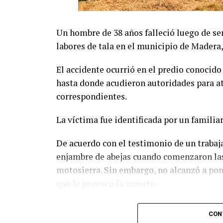
Un hombre de 38 años falleció luego de se
labores de tala en el municipio de Madera,
El accidente ocurrió en el predio conocid
hasta donde acudieron autoridades para ate
correspondientes.
La víctima fue identificada por un familia
De acuerdo con el testimonio de un trabaja
enjambre de abejas cuando comenzaron las
motosierra. Sin embargo, no alcanzó a pone
que le provocó la muerte.
Personal de la Fiscalía de la Zona Occidente
CON
ordenó el traslado del cuerpo al Servicio 