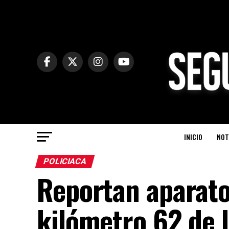
INICIO
NOT
POLICIACA
Reportan aparato
kilómetro 62 de l