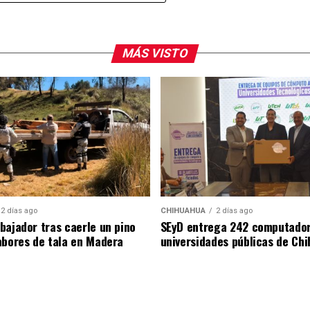
las diligencias formarán parte de la carpeta de
MÁS VISTO
2 días ago
CHIHUAHUA
2 días ago
bajador tras caerle un pino
SEyD entrega 242 computador
abores de tala en Madera
universidades públicas de Ch