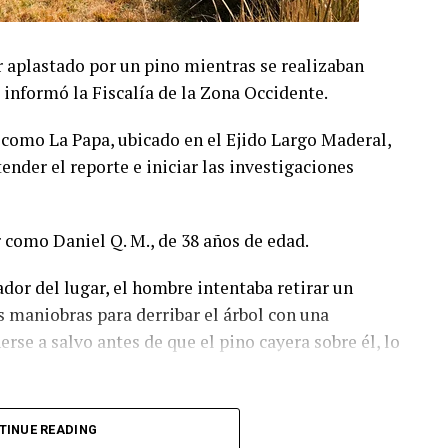
r aplastado por un pino mientras se realizaban
 informó la Fiscalía de la Zona Occidente.
o como La Papa, ubicado en el Ejido Largo Maderal,
nder el reporte e iniciar las investigaciones
r como Daniel Q. M., de 38 años de edad.
dor del lugar, el hombre intentaba retirar un
 maniobras para derribar el árbol con una
rse a salvo antes de que el pino cayera sobre él, lo
 realizó las diligencias en el sitio del accidente y
TINUE READING
Médico Forense para la práctica de la necropsia de