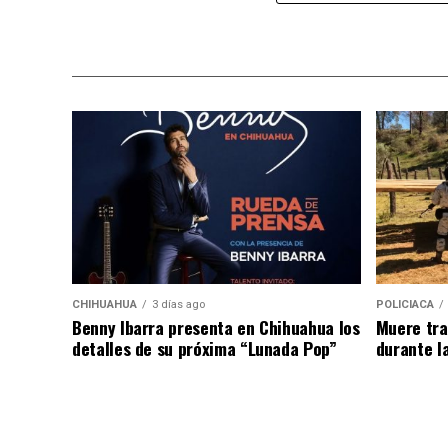
ley.
La autoridad indicó que los resultados de 
investigación correspondiente.
CHIHUAHUA
3 días ago
POLICIACA
Benny Ibarra presenta en Chihuahua los
Muere tra
detalles de su próxima “Lunada Pop”
durante l