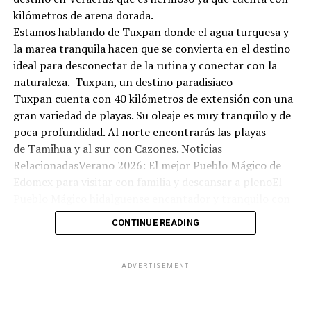
kilómetros de arena dorada.
Estamos hablando de Tuxpan donde el agua turquesa y
la marea tranquila hacen que se convierta en el destino
ideal para desconectar de la rutina y conectar con la
naturaleza. Tuxpan, un destino paradisiaco
Tuxpan cuenta con 40 kilómetros de extensión con una
gran variedad de playas. Su oleaje es muy tranquilo y de
poca profundidad. Al norte encontrarás las playas
de Tamihua y al sur con Cazones. Noticias
RelacionadasVerano 2026: El mejor Pueblo Mágico de
Edomex para visitar con familia y descansar a plenoEl
Pueblo Mágico hidalguense encantador y tranquilo con
olor a bosque: ideal para una escapada económica este
CONTINUE READING
fin de semanaEl bello Pueblo Mágico en Hidalgo con
arquitectura antigua, aguas termales y manantiales:
ideal para visitar este domingo 07 de junioNadar no es la
ADVERTISEMENT
única actividad que puedes hacer ya que hay varias
opciones de entretenimiento. Puedes