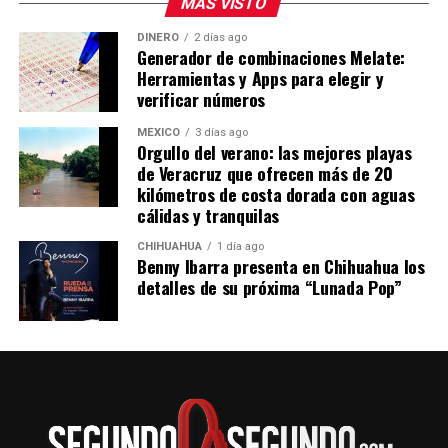
MÁS VISTO
el trayecto en auto te llevará unas tres horas en
promedio. Si quieres ir en autobús puedes tomar
DINERO
2 días ago
Generador de combinaciones Melate:
un autobús de la Línea Futura, que tiene tres salidas al
Herramientas y Apps para elegir y
día:
verificar números
5:25 de la mañana
7:45 de la mañana
MÉXICO
3 días ago
Orgullo del verano: las mejores playas
11:30 de la noche
de Veracruz que ofrecen más de 20
En transporte público tardarás aproximadamente
kilómetros de costa dorada con aguas
cuatro horas con 50 minutos. El costo del boleto por el
cálidas y tranquilas
viaje sencillo desde Pachuca a Tuxpan por la Línea
CHIHUAHUA
1 día ago
Futura es de 564 pesos para los horarios de 5:25 de la
Benny Ibarra presenta en Chihuahua los
mañana y 11:30 de la noche.
detalles de su próxima “Lunada Pop”