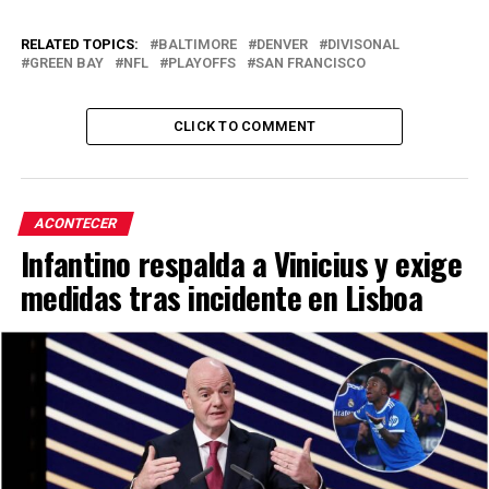
RELATED TOPICS:
BALTIMORE
DENVER
DIVISONAL
GREEN BAY
NFL
PLAYOFFS
SAN FRANCISCO
CLICK TO COMMENT
ACONTECER
Infantino respalda a Vinicius y exige
medidas tras incidente en Lisboa