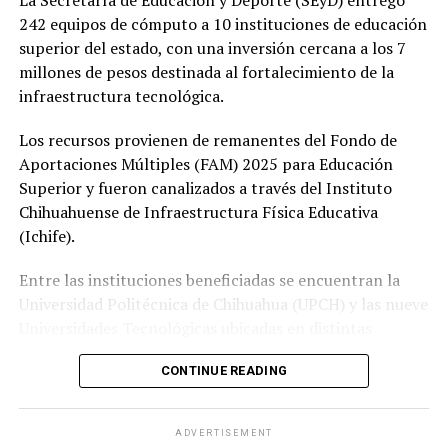
242 equipos de cómputo a 10 instituciones de educación
superior del estado, con una inversión cercana a los 7
millones de pesos destinada al fortalecimiento de la
infraestructura tecnológica.
Los recursos provienen de remanentes del Fondo de
Aportaciones Múltiples (FAM) 2025 para Educación
Superior y fueron canalizados a través del Instituto
Chihuahuense de Infraestructura Física Educativa
(Ichife).
Entre las instituciones beneficiadas se encuentran la
Universidad Politécnica de Chihuahua (UPCH) y las nueve
Universidades Tecnológicas ubicadas en distintas
regiones de la entidad.
CONTINUE READING
Durante la entrega, el titular de la SEyD, Francisco Hugo
Gutiérrez Dávila, reconoció el trabajo del director
ADVERTISEMENT
general del Ichife, Luis Iván Ortega Ornelas, así como el