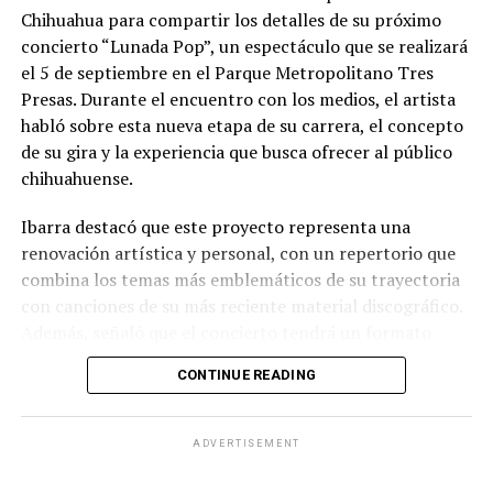
Chihuahua para compartir los detalles de su próximo
concierto “Lunada Pop”, un espectáculo que se realizará
el 5 de septiembre en el Parque Metropolitano Tres
Presas. Durante el encuentro con los medios, el artista
habló sobre esta nueva etapa de su carrera, el concepto
de su gira y la experiencia que busca ofrecer al público
chihuahuense.
Ibarra destacó que este proyecto representa una
renovación artística y personal, con un repertorio que
combina los temas más emblemáticos de su trayectoria
con canciones de su más reciente material discográfico.
Además, señaló que el concierto tendrá un formato
pensado para disfrutarse al aire libre, acompañado de
CONTINUE READING
propuestas gastronómicas, talento local y una
atmósfera de convivencia.
ADVERTISEMENT
Los organizadores informaron que el evento contará
con la participación de artistas chihuahuenses como